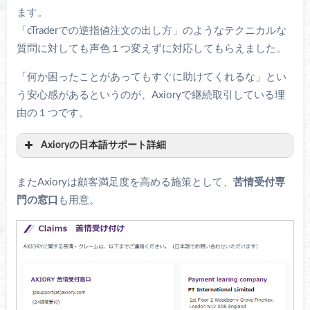
ます。
「cTraderでの逆指値注文の出し方」のようなテクニカルな
質問に対しても声色１つ変えずに対応してもらえました。
「何か困ったことがあってもすぐに助けてくれるな」とい
う安心感があるというのが、Axioryで継続取引している理
由の１つです。
Axioryの日本語サポート詳細
問い合わせ先
受付時間
またAxioryは顧客満足度を高める施策として、
苦情受付専
門の窓口
も用意。
(03) 6735-7063
（平日）10:00～21:00
24時間（24時間以内に返信）
jpsupport(at)axiory.com