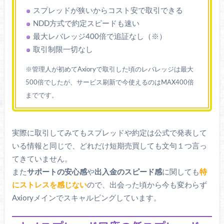
スプレッドが狭いからコスト安で取引できる
NDD方式で約定スピードも速い
最大レバレッジ400倍で追証なし（※）
取引制限一切なし
※管理人が初めてAxioryで取引した頃のレバレッジは最大
500倍でしたが、サービス刷新で今使えるのはMAX400倍
までです。
実際に取引してみてもスプレッドや約定は公式で発表して
いる情報と同じで、どれだけ短期売買しても文句１つ言っ
てきていません。
また
サポートの安心感
や
出入金のスピード感
に関しても
特
にストレスを感じない
ので、出会った頃から今も変わらず
Axioryメインでスキャルピングしています。