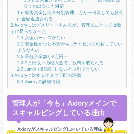
1.5.2
出入金が便利でスピーディー！国内銀行送
金での出金にも対応
1.6
顧客資金は完全分別管理。万が一倒産しても資金
は全額返還される
2
Axioryにはデメリットもあるが、管理人にとっては取
るに足らなかった
2.1
入金ボーナスがない
2.2
安全性が少し不安かも…ライセンスがあってない
ようなもの
2.3
最低入金額が2万円～
2.4
2万円以下の出入金で手数料を取られる
2.5
Jumioで顔認証しないと取引できない
3
Axioryに対するオタク三郎の評価
3.1
Axioryの詳細情報
管理人が「今も」Axioryメインで
スキャルピングしている理由
Axioryがスキャルピングに向いている理由