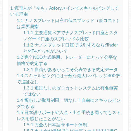
1
管理人が「今も」Axioryメインでスキャルピングして
いる理由
1.1
ナノスプレッド口座の低スプレッド（低コスト）
は業界屈指
1.1.1
主要通貨ペアでナノスプレッド口座とスタ
ンダード口座のスプレッドを比較
1.1.2
ナノスプレッド口座で取引するならcTrader
とMT4どっちがいい？
1.2
完全NDD方式採用。トレーダーにとって公平な
価格で約定する
1.2.1
自信があるからこそ公表できる約定データ
1.3
スキャルピングには十分な最大レバレッジ400倍
で追証なし
1.3.1
追証なしのゼロカットシステムは有名無実
ではない
1.4
煩わしい取引制限一切なし！自由にスキャルピン
グできる
1.5
日本語サポートや入金・出金手続き周りでもスト
レスを感じたことがない
1.5.1
万全の日本語サポート体制