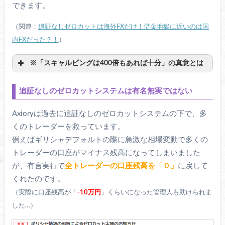
できます。
（関連：
追証なしゼロカットは海外FXだけ！借金地獄に近いのは国
内FXだった？！
）
※「スキャルピングは400倍もあれば十分」の真意とは
追証なしのゼロカットシステムは有名無実ではない
Axioryは過去に追証なしのゼロカットシステムの下で、多
くのトレーダーを救っています。
例えばギリシャデフォルトの際に急激な相場変動で多くの
トレーダーの口座がマイナス残高になってしまいました
が、有言実行で
全トレーダーの口座残高を「０」
に戻して
ロスカット水準は証拠金維持率20％
くれたのです。
以下
（実際に口座残高が「
-10万円
」くらいになった管理人も助けられま
【レバレッジ1000倍でエントリーした場合】
した…）