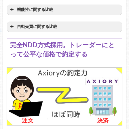
機能性に関する比較
cTrader
標準装備
直感的
MT4
要インストール
数字だけ
自動売買に関する比較
同時
【cTraderの板情報】
タイムラグ
完全NDD方式採用。トレーダーにと
って公平な価格で約定する
【MT4の板情報】