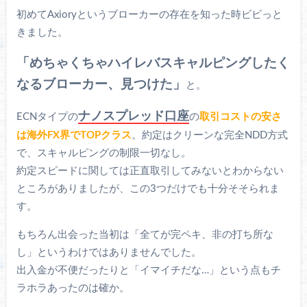
初めてAxioryというブローカーの存在を知った時ビビっと
きました。
「めちゃくちゃハイレバスキャルピングしたく
なるブローカー、見つけた」
と。
ナノスプレッド口座
ECNタイプの
の
取引コストの安さ
は海外FX界でTOPクラス
。約定はクリーンな完全NDD方式
で、スキャルピングの制限一切なし。
約定スピードに関しては正直取引してみないとわからない
ところがありましたが、この3つだけでも十分そそられま
す。
もちろん出会った当初は「全てが完ペキ、非の打ち所な
し」というわけではありませんでした。
出入金が不便だったりと「イマイチだな…」という点もチ
ラホラあったのは確か。