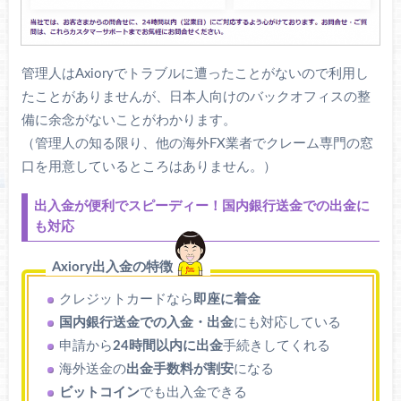
公式ページ「お問い合わせ」ペ
（平日）10:00～21:00
ージから
管理人はAxioryでトラブルに遭ったことがないので利用し
たことがありませんが、日本人向けのバックオフィスの整
備に余念がないことがわかります。
（管理人の知る限り、他の海外FX業者でクレーム専門の窓
口を用意しているところはありません。）
出入金が便利でスピーディー！国内銀行送金での出金に
も対応
Axiory出入金の特徴
クレジットカードなら
即座に着金
国内銀行送金での入金・出金
にも対応している
申請から
24時間以内に出金
手続きしてくれる
海外送金の
出金手数料が割安
になる
ビットコイン
でも出入金できる