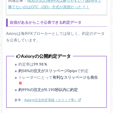
関連記事：
NDD方式の海外FXは勝ちやすい？国内FXで
勝てないのはOTC（DD）方式が原因だった？！
自信があるからこそ公表できる約定データ
Axioryは海外FXブローカーとしては珍しく、約定のデータ
を公表しています。
Axioryの公開約定データ
約定率は
99.98％
約58%の注文がスリッページ0pips
で約定
トレーダーにとって
有利なスリッページも発生
※
約99%の注文が0.190秒以内に約定
参考：
Axioryt注文約定実績（スリップ率）