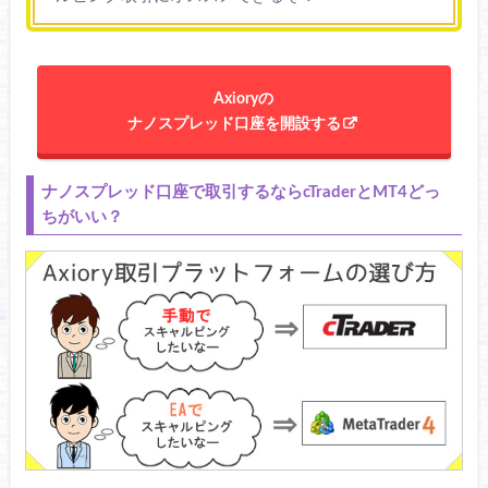
通貨ペア数
61通貨ペア
貴金属
2銘柄
インデックス
Axioryの
（株価指数
10銘柄
ナノスプレッド口座を開設する
CFD）
資源CFD
4銘柄
ナノスプレッド口座で取引するならcTraderとMT4どっ
1000通貨
ちがいい？
最小注文数
（【MT4】0.01lot 【cTrader】1K）
100,000,000 通貨
最大注文数
（【MT4】1,000lot 【cTrader】100,000K）
両建て
可（無制限）
スキャルピン
可（無制限）
グ
自動売買
可（無制限）