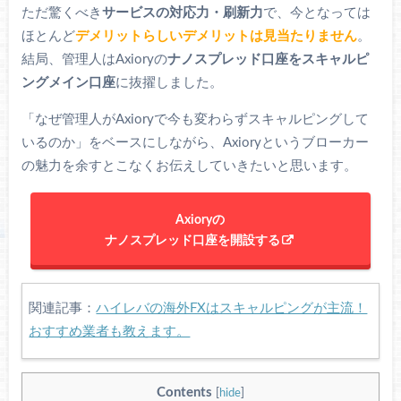
ただ驚くべき
サービスの対応力・刷新力
で、今となっては
ほとんど
デメリットらしいデメリットは見当たりません
。
結局、管理人はAxioryの
ナノスプレッド口座をスキャルピ
ングメイン口座
に抜擢しました。
「なぜ管理人がAxioryで今も変わらずスキャルピングして
いるのか」をベースにしながら、Axioryというブローカー
の魅力を余すとこなくお伝えしていきたいと思います。
Axioryの
ナノスプレッド口座を開設する
関連記事：
ハイレバの海外FXはスキャルピングが主流！
おすすめ業者も教えます。
Contents
[
hide
]