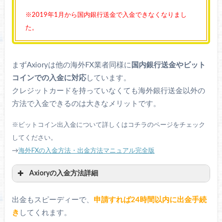
※2019年1月から国内銀行送金で入金できなくなりまし
た。
まずAxioryは他の海外FX業者同様に
国内銀行送金やビット
コインでの入金に対応
しています。
クレジットカードを持っていなくても海外銀行送金以外の
方法で入金できるのは大きなメリットです。
※ビットコイン出入金について詳しくはコチラのページをチェック
してください。
→
海外FXの入金方法・出金方法マニュアル完全版
Axioryの入金方法詳細
手数料
着金スピード
出金もスピーディーで、
申請すれば24時間以内に出金手続
き
してくれます。