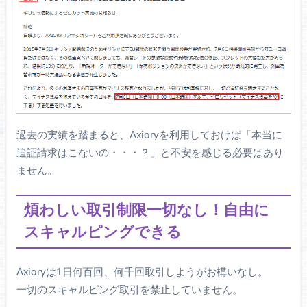
エントリーした瞬間にロスカット
【レバレッジ800倍でエントリーした場合】
過去の実績を踏まると、Axioryを利用しておけば「本当に
追証請求はこないの・・・？」と不安を感じる必要はあり
ません。
煩わしい取引制限一切なし！自由に
少しでも逆行したらロスカット
スキャルピングできる
Axioryは1日何百回、何千回取引しようがお構いなし。
一切のスキャルピング取引を禁止していません。