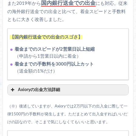
国内銀行送金での出金
また2019年から
にも対応。従来
無料
即座
の海外銀行送金での出金と比べて、着金スピードと手数料
ともに大きく改善しました。
無料※3
15分以内
【国内銀行送金での出金のスゴさ】
無料
1営業日以内
着金までのスピードが2営業日以上短縮
（申請から1営業日以内に着金）
着金までの手数料を3000円以上カット
無料
即座
（送金額の1%だけ）
※1Visa,MasterCard,JCB対応
※2国内銀行への振込手数料（108円～540円）はトレーダー負
Axioryの出金方法詳細
担です。
手数料
着金スピード
※3Axioyは手数料を徴収しませんが「ビットコイン→口座通
（※）後述していますが、Axioryでは2万円以下の出入金に際して一
貨」に両替する際に、入金額の0.5％程度の手数料が発生しま
律1500円の手数料が発生します。ただまとめて出入金すればいいだ
無料
即座
す。
けの話なので、そこまで気にしなくてもいいと思います。