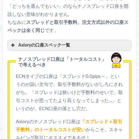
「どっちを選んでもいい」のならナノスプレッド口座を開
設しない意味がわかりません。
ちなみに
スプレッドと取引手数料、注文方式以外の口座ス
ペックは全く同じ
です。
Axioryの口座スペック一覧
ナノスプレッド口座は「トータルコスト」
で考えるべき
ナノスプレッド口座
スタンダード口座
ECNタイプの口座は「スプレッド0.0pips～」とい
注文方式
NDD方式
STP方式
うのが謳い文句で、取引手数料がないがしろにされ
がち。「スプレッドは狭いけど手数料のせいで、取
口座通貨
JPY (円)
, USD (ドル) , EUR (ユーロ)
引コストが思ってたより高くなってしまった…」と
レバレッジ
最大400倍
いうのが、ECN口座の落とし穴だ。
ロスカット水
証拠金維持率20％以下
準
Axioryのナノスプレッド口座は
「スプレッド＋取引
手数料」のトータルコストが安い
からこそ、スキャ
追証
なし（ゼロカット）
ルピング取引にオススメできるぞ！